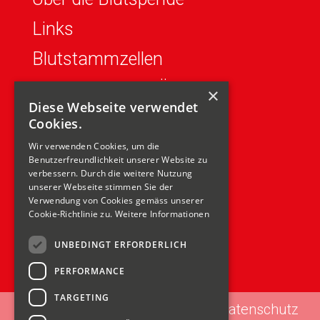
Links
Blutstammzellen
Für zuweisende Ärzte
×
Diese Webseite verwendet
Über uns
Cookies.
Jobs
Wir verwenden Cookies, um die
Benutzerfreundlichkeit unserer Website zu
verbessern. Durch die weitere Nutzung
Kampagne B-CH
unserer Webseite stimmen Sie der
Verwendung von Cookies gemäss unserer
Blutbestellungen
Cookie-Richtlinie zu.
Weitere Informationen
UNBEDINGT ERFORDERLICH
PERFORMANCE
TARGETING
Impressum
Datenschutz