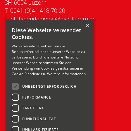
CH-6004 Luzern
T.
0041 (0)41 418 70 20
E.
blutspendedienst@bsd-luzern.ch
×
Diese Webseite verwendet
Cookies.
Über die Blutspende
Wir verwenden Cookies, um die
Links
Benutzerfreundlichkeit unserer Website zu
verbessern. Durch die weitere Nutzung
Blutstammzellen
unserer Webseite stimmen Sie der
Verwendung von Cookies gemäss unserer
Cookie-Richtlinie zu.
Weitere Informationen
Für zuweisende Ärzte
UNBEDINGT ERFORDERLICH
Über uns
PERFORMANCE
Jobs
TARGETING
Kampagne B-CH
FUNKTIONALITÄT
Blutbestellungen
UNKLASSIFIZIERTE