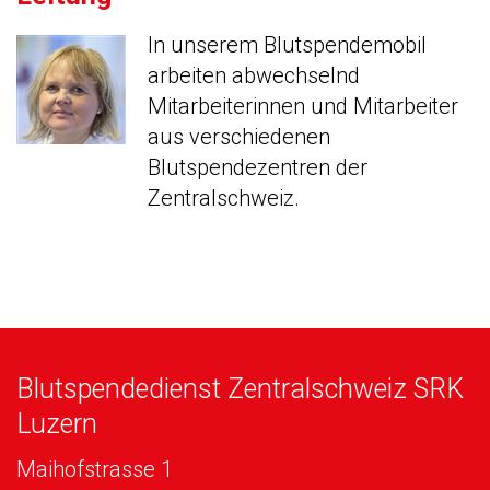
Blutspendedienst Zentralschweiz SRK
Luzern
Maihofstrasse 1